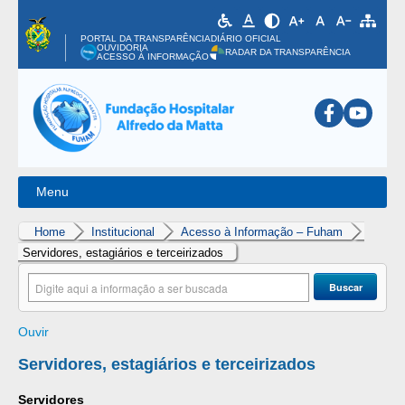
PORTAL DA TRANSPARÊNCIA
DIÁRIO OFICIAL
OUVIDORIA
RADAR DA TRANSPARÊNCIA
ACESSO À INFORMAÇÃO
Menu
Institucional
Controle Interno
Ouvidoria
Ensino e Pesquisa
Epidemiol
Home
Institucional
Acesso à Informação – Fuham
Servidores, estagiários e terceirizados
Buscar
Ouvir
Servidores, estagiários e terceirizados
Servidores